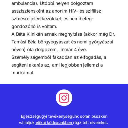
ambulancia). Utóbbi helyen dolgoztam
asszisztensként az anonim HIV- és szifilisz
szűrésre jelentkezőkkel, és nemibeteg-
gondozónő is voltam.
A Béta Klinikán annak megnyitása (akkor még Dr.
Tamási Béla bőrgyógyászat és nemi gyógyászat
néven) óta dolgozom, immár 4 éve.
Személyiségemből fakadóan az elfogadás, a
segíteni akarás az, ami legjobban jellemzi a
munkámat.
Egészségügyi tevékenységünk során büszkén
vállaljuk
etikai kódexünkben
rögzített elveinket.