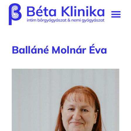
STD-szűrési kalkuláto
Prémium tagság
Balláné Molnár Éva