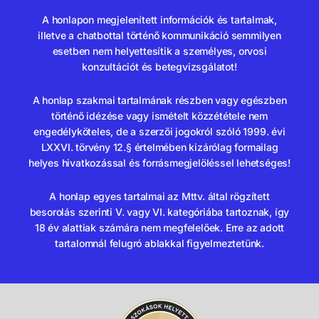
A honlapon megjelenített információk és tartalmak,
illetve a chatbottal történő kommunikáció semmilyen
esetben nem helyettesítik a személyes, orvosi
konzultációt és betegvizsgálatot!
A honlap szakmai tartalmának részben vagy egészben
történő idézése vagy ismételt közzététele nem
engedélyköteles, de a szerzői jogokról szóló 1999. évi
LXXVI. törvény 12.§ értelmében kizárólag formailag
helyes hivatkozással és forrásmegjelöléssel lehetséges!
A honlap egyes tartalmai az Mttv. által rögzített
besorolás szerinti V. vagy VI. kategóriába tartoznak, így
18 év alattiak számára nem megfelelőek. Erre az adott
tartalomnál felugró ablakkal figyelmeztetünk.