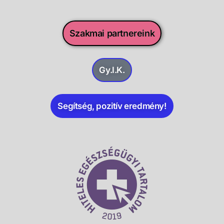
Szakmai partnereink
Gy.I.K.
Segítség, pozitív eredmény!