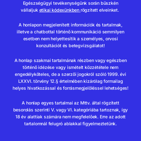
Egészségügyi tevékenységünk során büszkén
vállaljuk
etikai kódexünkben
rögzített elveinket.
A honlapon megjelenített információk és tartalmak,
illetve a chatbottal történő kommunikáció semmilyen
esetben nem helyettesítik a személyes, orvosi
konzultációt és betegvizsgálatot!
A honlap szakmai tartalmának részben vagy egészben
történő idézése vagy ismételt közzététele nem
engedélyköteles, de a szerzői jogokról szóló 1999. évi
LXXVI. törvény 12.§ értelmében kizárólag formailag
helyes hivatkozással és forrásmegjelöléssel lehetséges!
A honlap egyes tartalmai az Mttv. által rögzített
besorolás szerinti V. vagy VI. kategóriába tartoznak, így
18 év alattiak számára nem megfelelőek. Erre az adott
tartalomnál felugró ablakkal figyelmeztetünk.