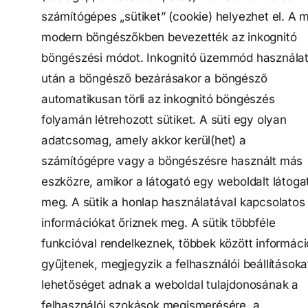
számítógépes „sütiket” (cookie) helyezhet el. A m
modern böngészőkben bevezették az inkognitó
böngészési módot. Inkognitó üzemmód használa
után a böngésző bezárásakor a böngésző
automatikusan törli az inkognitó böngészés
folyamán létrehozott sütiket. A süti egy olyan
adatcsomag, amely akkor kerül(het) a
számítógépre vagy a böngészésre használt más
eszközre, amikor a látogató egy weboldalt látoga
meg. A sütik a honlap használatával kapcsolatos
információkat őriznek meg. A sütik többféle
funkcióval rendelkeznek, többek között informáci
gyűjtenek, megjegyzik a felhasználói beállításoka
lehetőséget adnak a weboldal tulajdonosának a
felhasználói szokások megismerésére, a