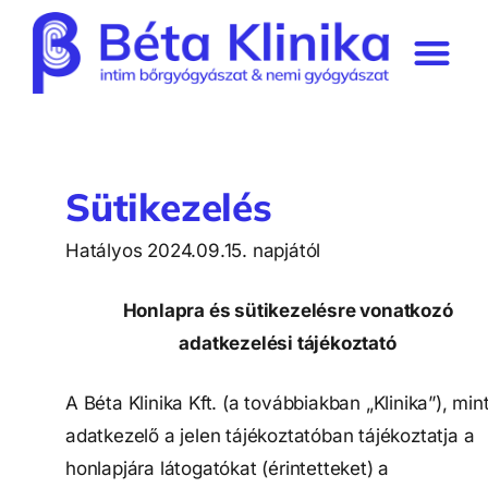
STD-szűrési kalkuláto
Prémium tagság
Sütikezelés
Hatályos 2024.09.15. napjától
Honlapra és sütikezelésre vonatkozó
adatkezelési tájékoztató
A Béta Klinika Kft. (a továbbiakban „Klinika”), min
adatkezelő a jelen tájékoztatóban tájékoztatja a
honlapjára látogatókat (érintetteket) a