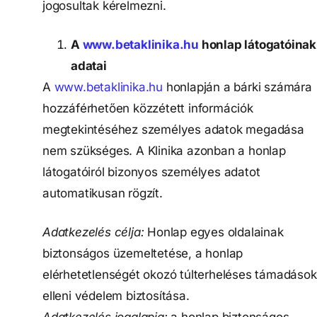
jogosultak kérelmezni.
A
www.betaklinika.hu
honlap látogatóinak
adatai
A
www.betaklinika.hu
honlapján a bárki számára
hozzáférhetően közzétett információk
megtekintéséhez személyes adatok megadása
nem szükséges. A Klinika azonban a honlap
látogatóiról bizonyos személyes adatot
automatikusan rögzít.
Adatkezelés célja:
Honlap egyes oldalainak
biztonságos üzemeltetése, a honlap
elérhetetlenségét okozó túlterheléses támadások
elleni védelem biztosítása.
Adatkezelés jogalapja:
a honlap biztonságos