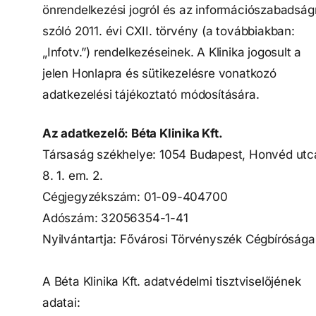
önrendelkezési jogról és az információszabadság
szóló 2011. évi CXII. törvény (a továbbiakban:
„Infotv.”) rendelkezéseinek. A Klinika jogosult a
jelen Honlapra és sütikezelésre vonatkozó
adatkezelési tájékoztató módosítására.
Az adatkezelő: Béta Klinika Kft.
Társaság székhelye:
1054 Budapest, Honvéd utc
8. 1. em. 2.
Cégjegyzékszám:
01-09-404700
Adószám:
32056354-1-41
Nyilvántartja:
Fővárosi Törvényszék Cégbírósága
A Béta Klinika Kft. adatvédelmi tisztviselőjének
adatai: