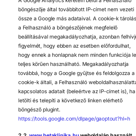
A Google Analytics keretein belül a Felhasználó
böngészője által továbbított IP-címet nem vezeti
össze a Google más adataival. A cookie-k tárolá
a Felhasználó a böngészőjének megfelelő
beállításával megakadályozhatja, azonban felhívj
figyelmét, hogy ebben az esetben előfordulhat,
hogy ennek a honlapnak nem minden funkciója l
teljes körűen használható. Megakadályozhatja
továbbá, hogy a Google gyűjtse és feldolgozza a
cookie-k általi, a Felhasználó weboldalhasználatt
kapcsolatos adatait (beleértve az IP-címet is), ha
letölti és telepíti a következő linken elérhető
böngésző plugint.
https://tools.google.com/dlpage/gaoptout?hl=h
2.2.
www.betaklinika.hu
weboldalán használt