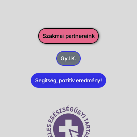
Szakmai partnereink
Gy.I.K.
Segítség, pozitív eredmény!