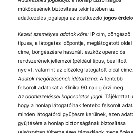
működésének biztosítása tekintetében az
adatkezelés jogalapja az adatkezelő
jogos érdek
Kezelt személyes adatok köre:
IP cím, böngésző
típusa, a látogatás időpontja, meglátogatott oldal
címe, böngészésre használt eszköz operációs
rendszerének jellemzői (például típus, beállított
nyelv), valamint az előzőleg látogatott oldal címe
Adatok megőrzésének időtartama:
A fentebb
felsorolt adatokat a Klinika 90 napig őrzi meg.
Az adatkezeléssel kapcsolatos jogai:
Tájékoztatju
hogy a honlap látogatóinak fentebb felsorolt adat
minden látogatóról gyűjtésre kerülnek, ezen adat
gyűjtésére a honlap biztonságának biztosítása
(elsősorban túlterheléses támadások megelőzés